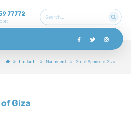
59 77772
port
Products
Manument
Great Sphinx of Giza
of Giza