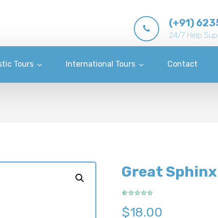
(+91) 623
24/7 Help Sup
tic Tours
International Tours
Contact
Great Sphinx 
Rated
2
5.00
out of 5
$
18.00
based on