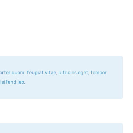
rtor quam, feugiat vitae, ultricies eget, tempor
leifend leo.