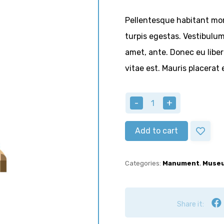
customer
ratings
Pellentesque habitant mor
turpis egestas. Vestibulum 
amet, ante. Donec eu libe
vitae est. Mauris placerat 
-
+
Add to cart
Categories:
Manument
,
Muse